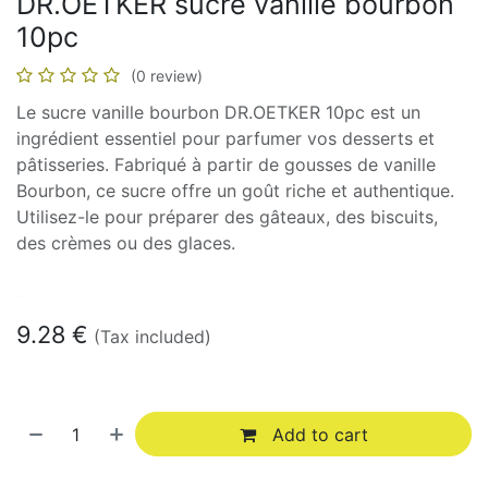
DR.OETKER sucre vanille bourbon
10pc
(0 review)
Le sucre vanille bourbon DR.OETKER 10pc est un
ingrédient essentiel pour parfumer vos desserts et
pâtisseries. Fabriqué à partir de gousses de vanille
Bourbon, ce sucre offre un goût riche et authentique.
Utilisez-le pour préparer des gâteaux, des biscuits,
des crèmes ou des glaces.
In stock
9.28
€
(Tax included)
Add to cart