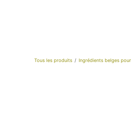
Se rendre au contenu
Tous les produits
Ingrédients belges pour 