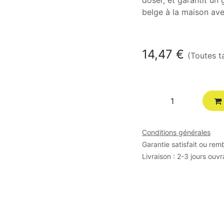
doser, et garantit un
belge à la maison av
En stock
14,47
€
(Toutes t
Suivez-nous
Entrer en contact
Conditions générales
Garantie satisfait ou rem
Facebook
contact@belices.be
Livraison : 2-3 jours ouv
X
+32 483 000 662
e
Linkedin
les
Instagram