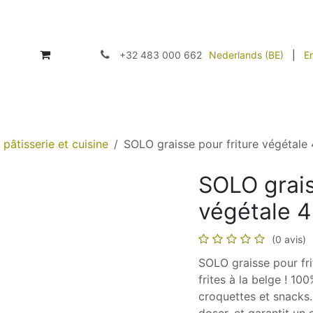
Accueil
Boutique
À propos
Contactez-nous
Nos 
Nederlands (BE)
|
En
+32 483 000 662
pâtisserie et cuisine
SOLO graisse pour friture végétal
SOLO grais
végétale 
(0 avis)
SOLO graisse pour frit
frites à la belge ! 100
croquettes et snacks.