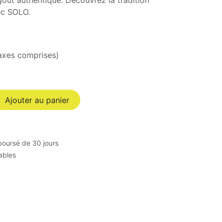
 goût authentique. Découvrez la tradition
ec SOLO.
axes comprises)
Ajouter au panier
BELices.be
boursé de 30 jours
11 Basse Fontaine
rables
5020 Malonne
Belgique