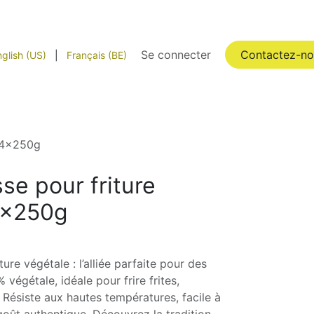
partenaires
Livraison
Pro
Se connecter
FAQ
Catégories
Contactez-no
glish (US)
|
Français (BE)
e 4x250g
se pour friture
4x250g
ure végétale : l’alliée parfaite pour des
% végétale, idéale pour frire frites,
 Résiste aux hautes températures, facile à