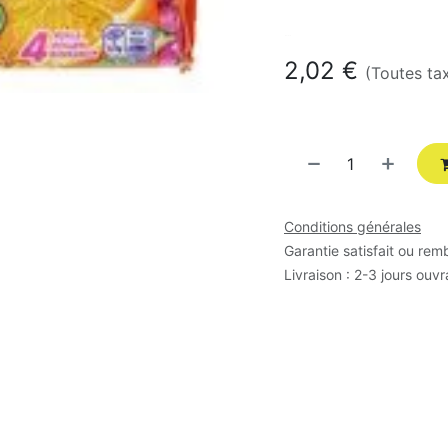
En stock
2,02
€
(Toutes ta
Conditions générales
Garantie satisfait ou rem
Livraison : 2-3 jours ouv