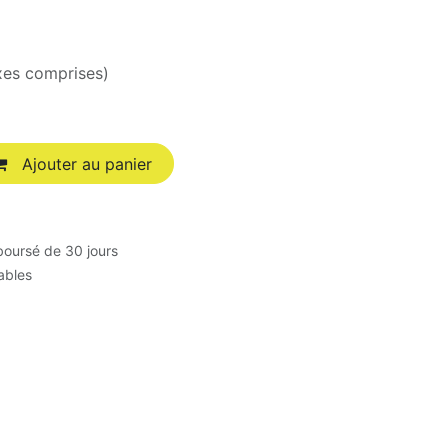
xes comprises)
Ajouter au panier
boursé de 30 jours
rables