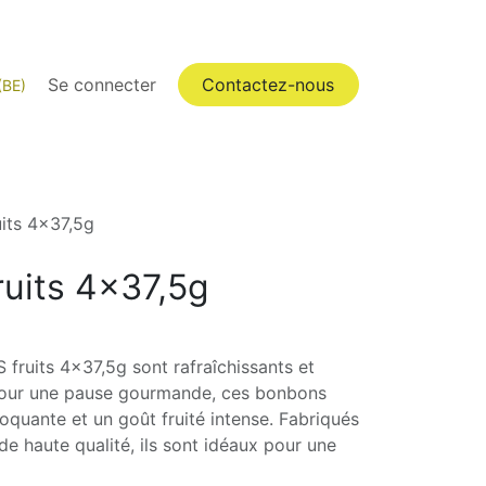
Pro
FAQ
Se connecter
Catégories
Contactez-nous
(BE)
its 4x37,5g
uits 4x37,5g
ruits 4x37,5g sont rafraîchissants et
pour une pause gourmande, ces bonbons
roquante et un goût fruité intense. Fabriqués
de haute qualité, ils sont idéaux pour une