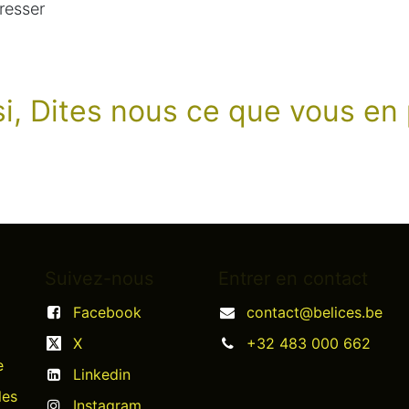
resser
ssi, Dites nous ce que vous e
Suivez-nous
Entrer en contact
Facebook
contact@belices.be
X
+32 483 000 662
e
Linkedin
les
Instagram