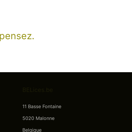
n pensez.
BELices.be
11 Basse Fontaine
5020 Malonne
Belgique