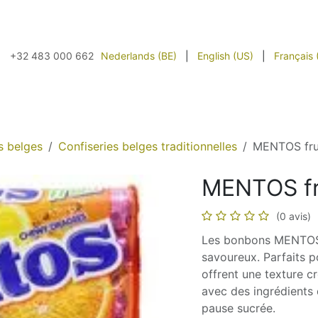
À propos
Contactez-nous
Nos partenaires
Livraison
Nederlands (BE)
|
English (US)
|
Français 
+32 483 000 662
s belges
Confiseries belges traditionnelles
MENTOS fru
MENTOS fr
(0 avis)
Les bonbons MENTOS f
savoureux. Parfaits 
offrent une texture c
avec des ingrédients 
pause sucrée.