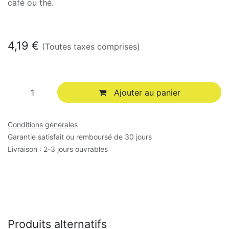
café ou thé.
En stock
4,19
€
(Toutes taxes comprises)
Ajouter au panier
Conditions générales
Garantie satisfait ou remboursé de 30 jours
Livraison : 2-3 jours ouvrables
Produits alternatifs