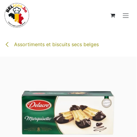
Se rendre au contenu
Assortiments et biscuits secs belges