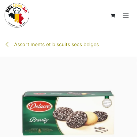
Se rendre au contenu
Assortiments et biscuits secs belges