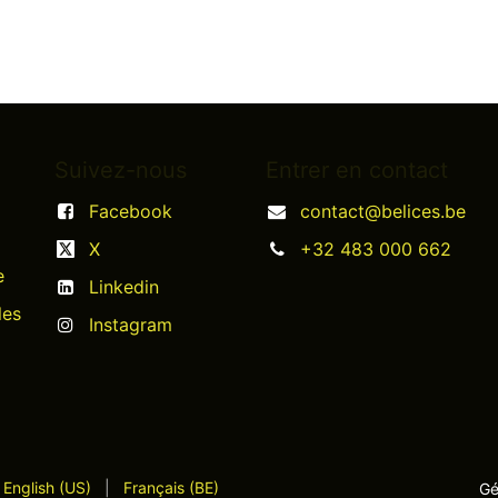
Suivez-nous
Entrer en contact
Facebook
contact@belices.be
X
+32 483 000 662
e
Linkedin
les
Instagram
English (US)
|
Français (BE)
Gé