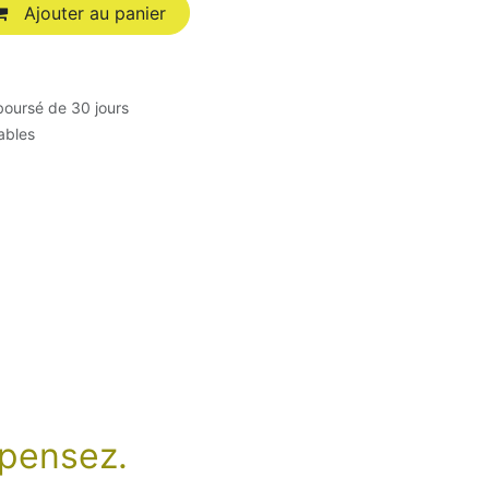
Ajouter au panier
boursé de 30 jours
rables
n pensez.