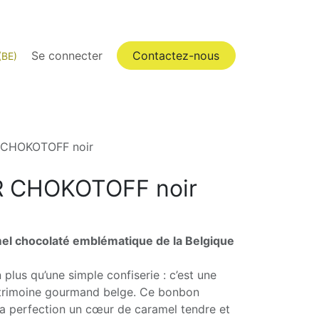
Pro
FAQ
Se connecter
Catégories
Contactez-nous
(BE)
 CHOKOTOFF noir
R CHOKOTOFF noir
mel chocolaté emblématique de la Belgique
plus qu’une simple confiserie : c’est une
atrimoine gourmand belge. Ce bonbon
a perfection un cœur de caramel tendre et