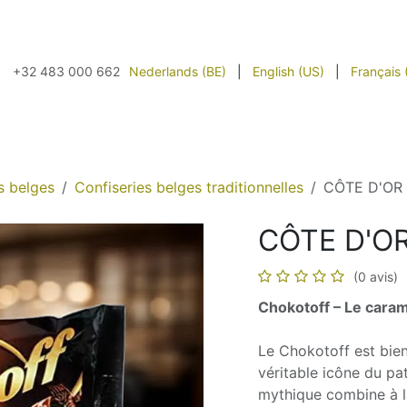
À propos
Contactez-nous
Nos partenaires
Livraison
Nederlands (BE)
|
English (US)
|
Français 
+32 483 000 662
s belges
Confiseries belges traditionnelles
CÔTE D'OR
CÔTE D'O
(0 avis)
Chokotoff – Le cara
Le Chokotoff est bien 
véritable icône du p
mythique combine à l