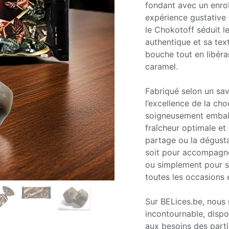
fondant avec un enrob
expérience gustative 
le Chokotoff séduit 
authentique et sa tex
bouche tout en libér
caramel.
Fabriqué selon un savo
l’excellence de la ch
soigneusement emball
fraîcheur optimale et 
partage ou la dégust
soit pour accompagner
ou simplement pour se
toutes les occasions e
Sur BELices.be, nous 
incontournable, dispo
aux besoins des part