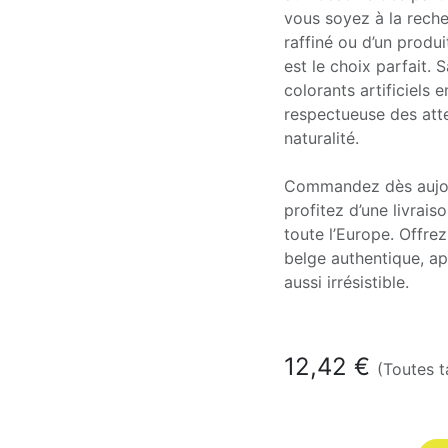
vous soyez à la rech
raffiné ou d’un produi
est le choix parfait. 
colorants artificiels
respectueuse des att
naturalité.
Commandez dès aujour
profitez d’une livrais
toute l’Europe. Offrez
belge authentique, ap
aussi irrésistible.
En stock
12,42
€
(Toutes 