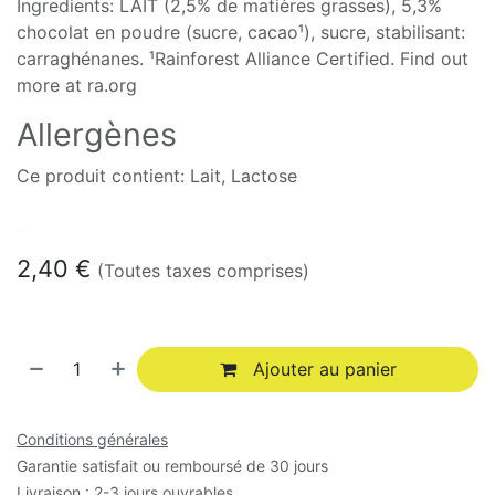
Ingredients: LAIT (2,5% de matières grasses), 5,3%
chocolat en poudre (sucre, cacao¹), sucre, stabilisant:
carraghénanes. ¹Rainforest Alliance Certified. Find out
more at ra.org
Allergènes
Ce produit contient: Lait, Lactose
En stock
2,40
€
(Toutes taxes comprises)
Ajouter au panier
Conditions générales
Garantie satisfait ou remboursé de 30 jours
Livraison : 2-3 jours ouvrables