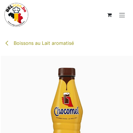
Se rendre au contenu
Boissons au Lait aromatisé