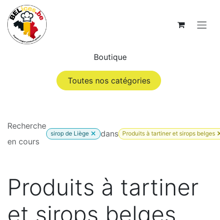
Se rendre au contenu
Boutique
Toutes nos catégories
Recherche
dans
sirop de Liège
Produits à tartiner et sirops belges
en cours
Produits à tartiner
et sirops belges