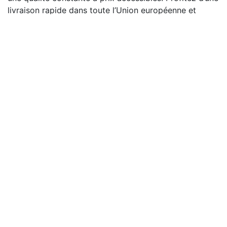
livraison rapide dans toute l’Union européenne et
redécouvrez le plaisir des produits à tartiner belges,
où que vous soyez.
Sirops et confitures belges
Trier par
Filtres
Le vrai sirop de Liège
Le vrai sirop de Liege
450g
sans sucre ajoutés
400g
4,14
€
7,19
€