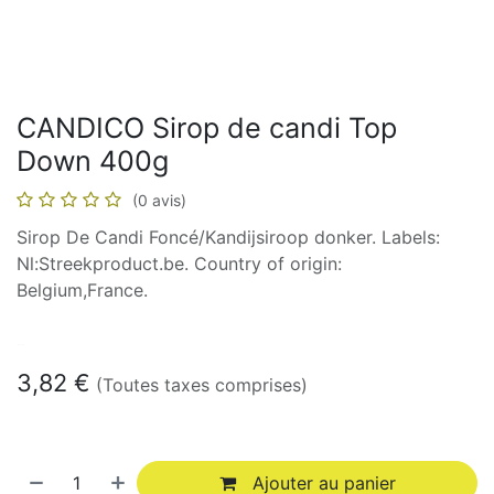
CANDICO Sirop de candi Top
Down 400g
(0 avis)
Sirop De Candi Foncé/Kandijsiroop donker. Labels:
Nl:Streekproduct.be. Country of origin:
Belgium,France.
En stock
3,82
€
(Toutes taxes comprises)
Ajouter au panier