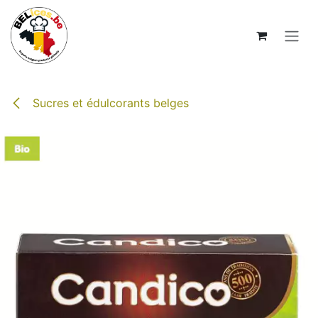
Se rendre au contenu
Sucres et édulcorants belges