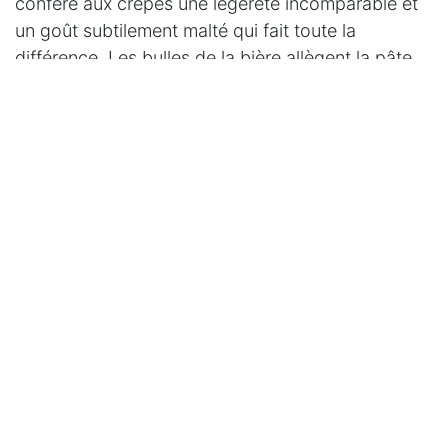
confère aux crêpes une légèreté incomparable et
un goût subtilement malté qui fait toute la
différence. Les bulles de la bière allègent la pâte
tandis que les arômes du houblon apportent une
profondeur gustative typiquement belge. Que
vous optiez pour une blonde légère ou une
blanche parfumée, cette touche d'originalité
transformera vos crêpes en véritables spécialités
belges à offrir lors de vos repas de fête.
En Belgique, la Chandeleur est également
l'occasion de mettre à l'honneur nos produits
belges d'exception. Le sucre de Tirlemont, fleuron
de notre patrimoine sucrier, sublime les crêpes de
sa douceur caractéristique. Qu'il s'agisse de la
cassonade graeffe au goût caramélisé ou du sucre
fin traditionnel, ces produits belges transforment