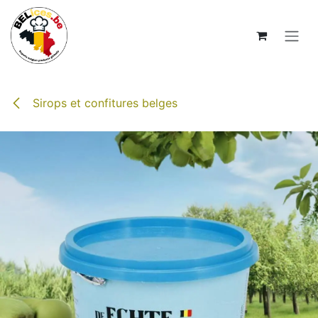
Se rendre au contenu
Sirops et confitures belges