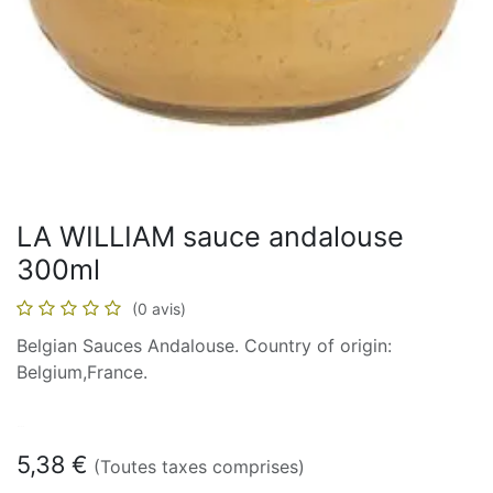
LA WILLIAM sauce andalouse
300ml
(0 avis)
Belgian Sauces Andalouse. Country of origin:
Belgium,France.
En stock
5,38
€
(Toutes taxes comprises)