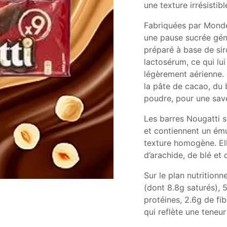
une texture irrésistibl
Fabriquées par Monde
une pause sucrée gén
préparé à base de sir
lactosérum, ce qui lu
légèrement aérienne. L
la pâte de cacao, du 
poudre, pour une save
Les barres Nougatti 
et contiennent un émul
texture homogène. Ell
d’arachide, de blé et 
Sur le plan nutritionn
(dont 8.8g saturés), 
protéines, 2.6g de fib
qui reflète une teneu