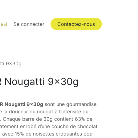
Pro
FAQ
Se connecter
Catégories
Contactez-nous
(BE)
ti 9x30g
 Nougatti 9x30g
R Nougatti 9x30g
sont une gourmandise
e la douceur du nougat à l’intensité du
ge. Chaque barre de 30g contient 63% de
catement enrobé d’une couche de chocolat
o, avec 15% de noisettes croquantes pour