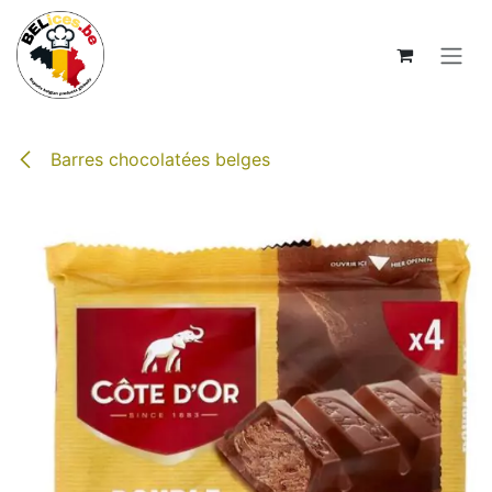
Se rendre au contenu
Barres chocolatées belges